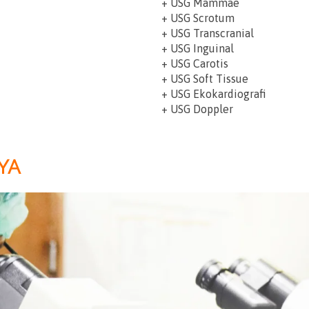
+ USG Mammae
+ USG Scrotum
+ USG Transcranial
+ USG Inguinal
+ USG Carotis
+ USG Soft Tissue
+ USG Ekokardiografi
+ USG Doppler
YA