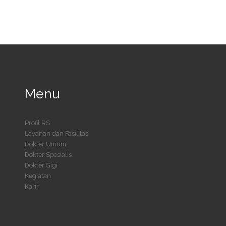
Menu
Profil RS
Layanan dan Fasilitas
Dokter Umum
Dokter Spesialis
Dokter Gigi
Kegiatan
Karir