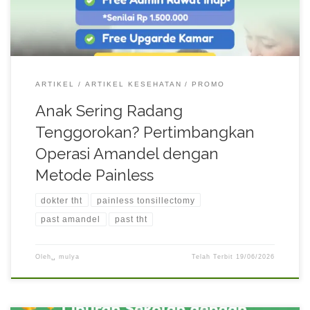
atau tonsilektomi. Kini, prosedur […]
ARTIKEL
ARTIKEL KESEHATAN
PROMO
Anak Sering Radang
Tenggorokan? Pertimbangkan
Operasi Amandel dengan
Metode Painless
dokter tht
painless tonsillectomy
past amandel
past tht
Oleh␣
mulya
Telah Terbit
19/06/2026