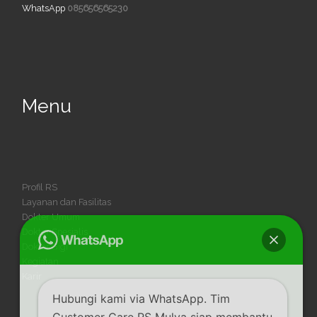
WhatsApp
085656565230
Menu
Profil RS
Layanan dan Fasilitas
Dokter Umum
Dokter Spesialis
Dokter Gigi
Kegiatan
Karir
Hubungi kami via WhatsApp. Tim