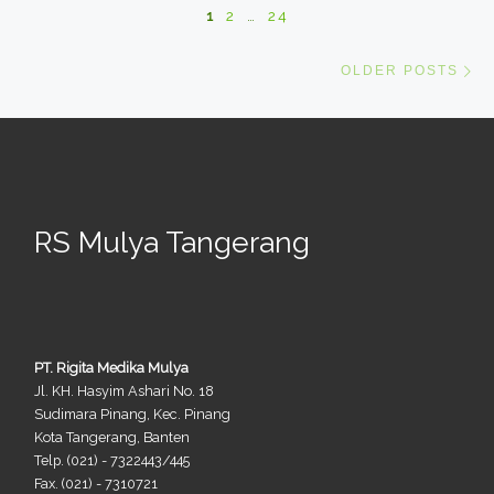
Posts navigation
1
2
…
24
Ol
OLDER POSTS
RS Mulya Tangerang
PT. Rigita Medika Mulya
Jl. KH. Hasyim Ashari No. 18
Sudimara Pinang, Kec. Pinang
Kota Tangerang, Banten
Telp. (021) - 7322443/445
Fax. (021) - 7310721