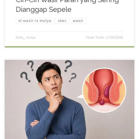
Dianggap Sepele
st wasir rs mulya
stwc
wasir
Oleh␣
mulya
Telah Terbit
17/06/2026
Banyak penderita ambeien merasa takut menjalani pengobatan
karena membayangkan operasi besar dengan jahitan dan rasa
sakit yang berat. Akibatnya, tidak sedikit pasien yang menunda
pemeriksaan meskipun keluhan sudah mulai mengganggu
aktivitas sehari-hari. Padahal, perkembangan teknologi medis
saat ini membuat operasi wasir tidak selalu dilakukan dengan
metode konvensional menggunakan jahitan. Kini […]