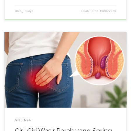
Oleh␣
mulya
Telah Terbit
19/06/2026
Wasir atau ambeien sering dianggap sebagai gangguan ringan
yang dapat sembuh dengan sendirinya. Akibatnya, banyak orang
menunda pemeriksaan karena merasa keluhan masih bisa
ditahan. Padahal, wasir yang dibiarkan terlalu lama dapat
berkembang menjadi lebih parah dan mulai mengganggu
aktivitas sehari-hari. Pada tahap awal, wasir mungkin hanya
menimbulkan rasa tidak nyaman […]
ARTIKEL
Ciri-Ciri Wasir Parah yang Sering