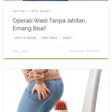
ARTIKEL
INFO SEHAT
Operasi Wasir Tanpa Jahitan,
Emang Bisa?
stwc rs mulya
stwc wasir
wasir
Oleh␣
mulya
Telah Terbit
17/06/2026
Wasir atau ambeien sering dianggap sebagai masalah ringan
yang bisa sembuh sendiri. Padahal, menunda pengobatan justru
dapat memperparah kondisi dan memicu berbagai komplikasi
yang lebih serius. Oleh karena itu, penting untuk memahami
alasan mengapa tidak boleh menunda pengobatan wasir agar