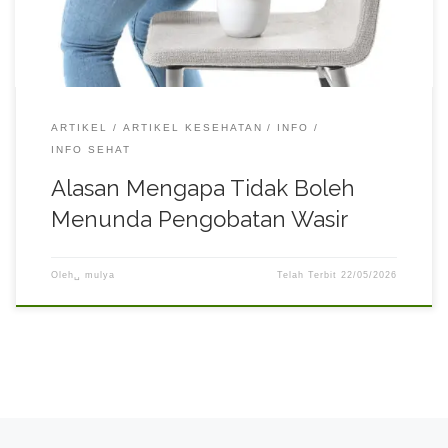
penanganan bisa dilakukan sejak dini. Apa Itu Wasir dan
Gejalanya? […]
ARTIKEL
ARTIKEL KESEHATAN
INFO
INFO SEHAT
Alasan Mengapa Tidak Boleh
Menunda Pengobatan Wasir
Oleh␣
mulya
Telah Terbit
22/05/2026