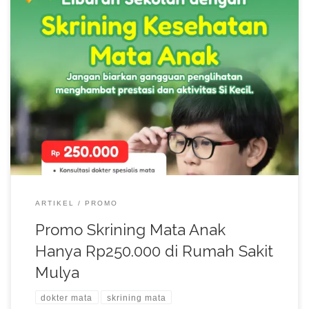
Libur sekolah merupakan waktu yang tepat untuk
memperhatikan kesehatan anak, termasuk kesehatan mata.
Selama masa belajar, tidak sedikit anak yang mengalami
gangguan penglihatan tanpa disadari. Padahal, kondisi seperti
rabun jauh (mata minus), rabun dekat, mata silinder, maupun
gangguan refraksi lainnya dapat memengaruhi kemampuan
belajar, konsentrasi, hingga prestasi akademik. Melalui skrining
[…]
ARTIKEL
PROMO
Promo Skrining Mata Anak
Hanya Rp250.000 di Rumah Sakit
Mulya
dokter mata
skrining mata