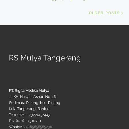
Ol
OLDER POSTS
RS Mulya Tangerang
PT. Rigita Medika Mulya
Jl. KH. Hasyim Ashari No. 18
Sudimara Pinang, Kec. Pinang
Kota Tangerang, Banten
Telp. (021) - 7322443/445
Fax. (021) - 7310721
WhatsApp
085656565230