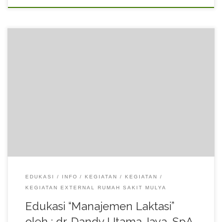
Edukasi “Manajemen Laktasi” oleh : dr. Dandy Utama Jaya, SpA,
IBCLC, di Puskesmas Kunciran, Pinang, Tangerang.
EDUKASI
INFO
KEGIATAN
KEGIATAN
KEGIATAN EXTERNAL RUMAH SAKIT MULYA
Edukasi “Manajemen Laktasi”
oleh : dr. Dandy Utama Jaya, SpA,