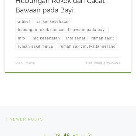
Hubungan Rokok dan Cacat
Bawaan pada Bayi
artikel
artikel kesehatan
hubungan rokok dan cacat bawaan pada bayi
info
info kesehatan
info sehat
rumah sakit
rumah sakit mulya
rumah sakit mulya tangerang
Oleh␣
mulya
Telah Terbit
27/03/2017
Posts navigation
Newer posts
NEWER POSTS
1
…
39
40
41
…
51