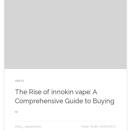
The Rise of innokin vape: A Comprehensive Guide to Buying and
Enjoying Vaping Understanding the Appeal of Vaping In recent
years, vaping has surged in popularity, becoming a preferred
alternative to traditional smoking for many individuals. This shift
can be attributed to several factors, including the perception of
vaping as […]
INFO
The Rise of innokin vape: A
Comprehensive Guide to Buying
…
Oleh␣
wpadminne
Telah Terbit
19/04/2017