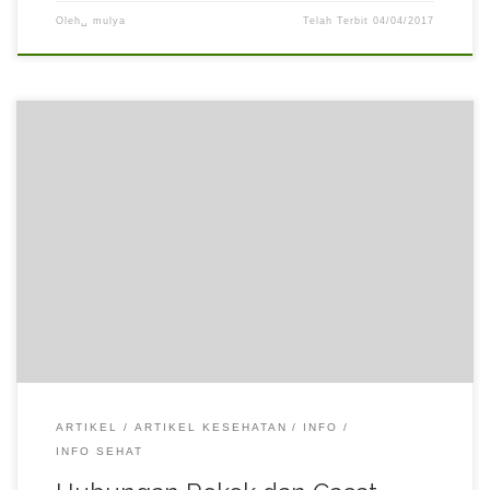
Oleh␣
mulya
Telah Terbit
04/04/2017
Kelainan bawaan pada anak baru lahir seperti misalnya kaki
bengkok atau bibir sumbing terjadi karena perkembangan yang
tidak sempurna. Penyebabnya bisa macam-macam mulai dari
faktor genetik, buruknya asupan nutrisi, atau paparan zat
berbahaya dari lingkungan. Terkait paparan zat berbahaya, rokok
adalah salah satu contoh yang sebetulnya bisa dihindari namun
kadang […]
ARTIKEL
ARTIKEL KESEHATAN
INFO
INFO SEHAT