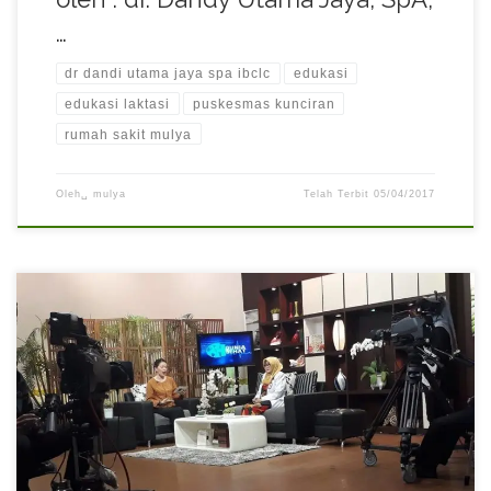
…
dr dandi utama jaya spa ibclc
edukasi
edukasi laktasi
puskesmas kunciran
rumah sakit mulya
Oleh␣
mulya
Telah Terbit
05/04/2017
Live Interactive bersama dr. Sri Rahayu, Sp.PD, tentang “Bahaya
Thypus Berulang” di DAAi TV dalam acara Dunia Sehat.