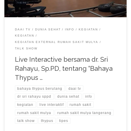
DAAI TV
DUNIA SEHAT
INFO
KEGIATAN
KEGIATAN
KEGIATAN EXTERNAL RUMAH SAKIT MULYA
TALK SHOW
Live Interactive bersama dr. Sri
Rahayu, Sp.PD, tentang “Bahaya
Thypus …
bahaya thypus berulang
daai tv
dr sri rahayu sppd
dunia sehat
info
kegiatan
live interaktif
rumah sakit
rumah sakit mulya
rumah sakit mulya tangerang
talk show
thypus
tipes