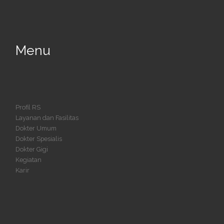
Menu
Profil RS
Layanan dan Fasilitas
Dokter Umum
Dokter Spesialis
Dokter Gigi
Kegiatan
Karir