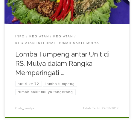
INFO
KEGIATAN
KEGIATAN
KEGIATAN INTERNAL RUMAH SAKIT MULYA
Lomba Tumpeng antar Unit di
RS. Mulya dalam Rangka
Memperingati …
hut ri ke 72
lomba tumpeng
rumah sakit mulya tangerang
Oleh␣
mulya
Telah Terbit
22/08/2017