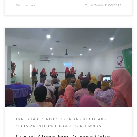
Oleh␣
mulya
Telah Terbit
11/05/2017
Survei akreditasi rumah sakit versi 2012 telah selesai di
laksanakan pada tgl 31 Maret 2016 s.d 1 April 2016.
Alhamdulillah semua berjalan dengan lancar.
AKREDITASI
INFO
KEGIATAN
KEGIATAN
KEGIATAN INTERNAL RUMAH SAKIT MULYA