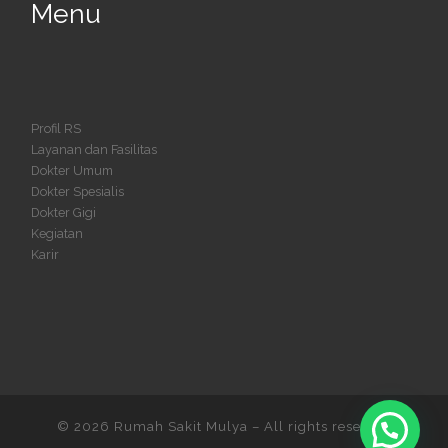
Menu
Profil RS
Layanan dan Fasilitas
Dokter Umum
Dokter Spesialis
Dokter Gigi
Kegiatan
Karir
© 2026
Rumah Sakit Mulya
– All rights reserved