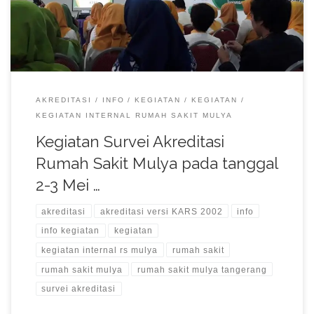
AKREDITASI
INFO
KEGIATAN
KEGIATAN
KEGIATAN INTERNAL RUMAH SAKIT MULYA
Kegiatan Survei Akreditasi
Rumah Sakit Mulya pada tanggal
2-3 Mei …
akreditasi
akreditasi versi KARS 2002
info
info kegiatan
kegiatan
kegiatan internal rs mulya
rumah sakit
rumah sakit mulya
rumah sakit mulya tangerang
survei akreditasi