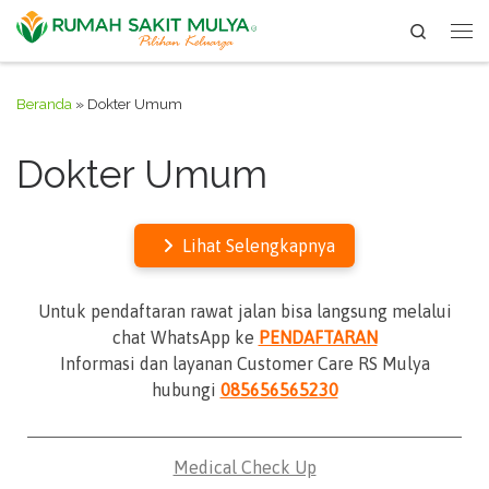
Search
Skip to content
Me
Beranda
»
Dokter Umum
Dokter Umum
Lihat Selengkapnya
Untuk pendaftaran rawat jalan bisa langsung melalui
chat WhatsApp ke
PENDAFTARAN
Informasi dan layanan Customer Care RS Mulya
hubungi
085656565230
Medical Check Up