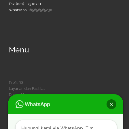
Fax. (021) - 7310721
WhatsApp
085656565230
Menu
Profil RS
Layanan dan Fasilitas
Dokter Umum
Dokter Spesialis
Dokter Gigi
Kegiatan
Karir
Hubungi kami via WhatsApp. Tim