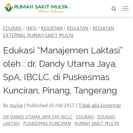
Search
Skip to content
Me
EDUKASI
/
INFO
/
KEGIATAN
/
KEGIATAN
/
KEGIATAN
EXTERNAL RUMAH SAKIT MULYA
Edukasi “Manajemen Laktasi”
oleh : dr. Dandy Utama Jaya,
SpA, IBCLC, di Puskesmas
Kunciran, Pinang, Tangerang
By
mulya
| Published
05/04/2017
|
Tidak ada komentar
DR DANDI UTAMA JAYA SPA IBCLC
·
EDUKASI
·
EDUKASI
LAKTASI
·
PUSKESMAS KUNCIRAN
·
RUMAH SAKIT MULYA