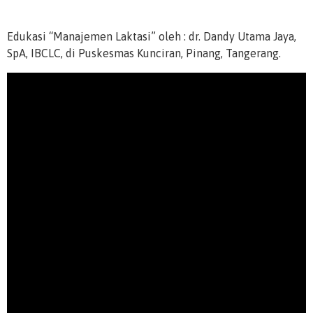
Edukasi “Manajemen Laktasi” oleh : dr. Dandy Utama Jaya,
SpA, IBCLC, di Puskesmas Kunciran, Pinang, Tangerang.