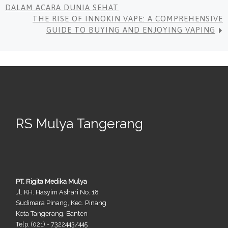
DALAM ACARA DUNIA SEHAT
THE RISE OF INNOKIN VAPE: A COMPREHENSIVE
GUIDE TO BUYING AND ENJOYING VAPING
RS Mulya Tangerang
PT. Rigita Medika Mulya
Jl. KH. Hasyim Ashari No. 18
Sudimara Pinang, Kec. Pinang
Kota Tangerang, Banten
Telp. (021) - 7322443/445