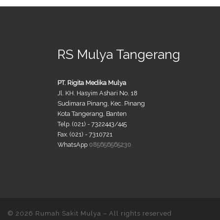
RS Mulya Tangerang
PT. Rigita Medika Mulya
Jl. KH. Hasyim Ashari No. 18
Sudimara Pinang, Kec. Pinang
Kota Tangerang, Banten
Telp. (021) - 7322443/445
Fax. (021) - 7310721
WhatsApp
085656565230
© 2026
Rumah Sakit Mulya
– All rights reserved