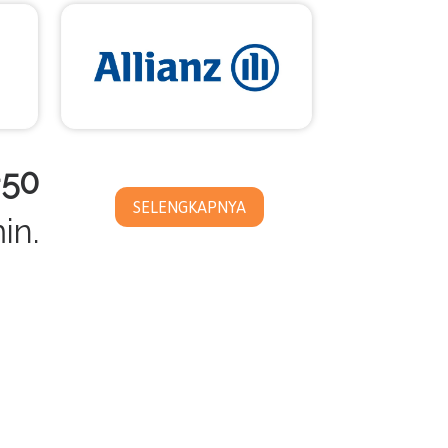
+50
SELENGKAPNYA
in.