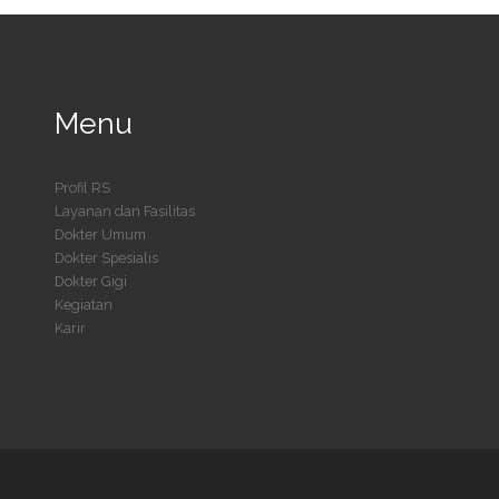
Menu
Profil RS
Layanan dan Fasilitas
Dokter Umum
Dokter Spesialis
Dokter Gigi
Kegiatan
Karir