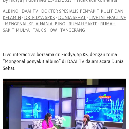
By
mulya
| Published
15/01/2017
|
Tidak ada komentar
ALBINO
·
DAAI TV
·
DOKTER SPESIALIS PENYAKIT KULIT DAN
KELAMIN
·
DR. FIDYA SPKK
·
DUNIA SEHAT
·
LIVE INTERACTIVE
·
MENGENAL KELAINAN ALBINO
·
RUMAH SAKIT
·
RUMAH
SAKIT MULYA
·
TALK SHOW
·
TANGERANG
Live interactive bersama dr. Fiedya, Sp.KK, dengan tema
“Mengenal penyakit albino” di DAAI TV dalam acara Dunia
Sehat.