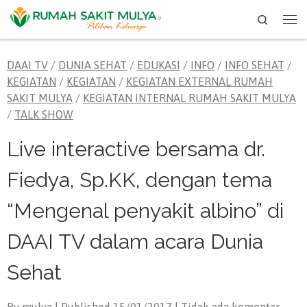
Search
Skip to content
Me
DAAI TV
/
DUNIA SEHAT
/
EDUKASI
/
INFO
/
INFO SEHAT
/
KEGIATAN
/
KEGIATAN
/
KEGIATAN EXTERNAL RUMAH
SAKIT MULYA
/
KEGIATAN INTERNAL RUMAH SAKIT MULYA
/
TALK SHOW
Live interactive bersama dr.
Fiedya, Sp.KK, dengan tema
“Mengenal penyakit albino” di
DAAI TV dalam acara Dunia
Sehat