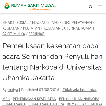
Search
Skip to content
Me
BHAKTI SOSIAL
/
EDUKASI
/
INFO
/
INFO PELAYANAN
/
KEGIATAN
/
KEGIATAN
/
KEGIATAN EXTERNAL RUMAH
SAKIT MULYA
/
SEMINAR
Pemeriksaan kesehatan pada
acara Seminar dan Penyuluhan
tentang Narkoba di Universitas
Uhamka Jakarta
By
mulya
| Published
03/08/2016
|
Tidak ada komentar
MCU
·
PEMERIKSAAN KESEHATAN
·
PENYULUHAN NARKOBA
·
RUMAH SAKIT
·
RUMAH SAKIT MULYA
·
RUMAH SAKIT MULYA