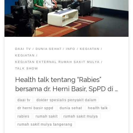
acara Dunia Sehat DAAI TV.
DAAI TV
DUNIA SEHAT
INFO
KEGIATAN
KEGIATAN
KEGIATAN EXTERNAL RUMAH SAKIT MULYA
TALK SHOW
Health talk tentang “Rabies”
bersama dr. Herni Basir, SpPD di …
daai tv
dokter spesialis penyakit dalam
dr herni basir sppd
dunia sehat
health talk
rabies
rumah sakit
rumah sakit mulya
rumah sakit mulya tangerang