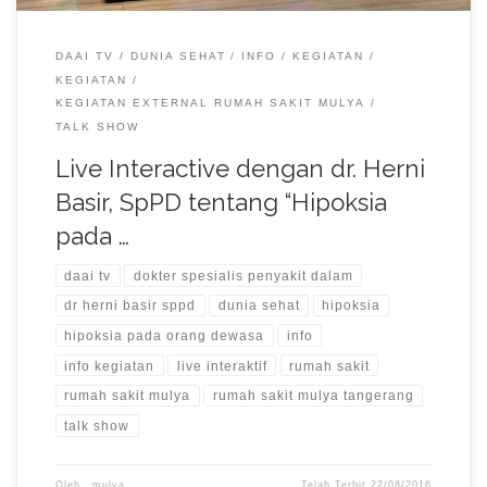
DAAI TV
DUNIA SEHAT
INFO
KEGIATAN
KEGIATAN
KEGIATAN EXTERNAL RUMAH SAKIT MULYA
TALK SHOW
Live Interactive dengan dr. Herni
Basir, SpPD tentang “Hipoksia
pada …
daai tv
dokter spesialis penyakit dalam
dr herni basir sppd
dunia sehat
hipoksia
hipoksia pada orang dewasa
info
info kegiatan
live interaktif
rumah sakit
rumah sakit mulya
rumah sakit mulya tangerang
talk show
Oleh␣
mulya
Telah Terbit
22/08/2016