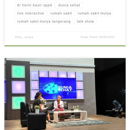
dr herni basir sppd
dunia sehat
live interactive
rumah sakit
rumah sakit mulya
rumah sakit mulya tangerang
talk show
Oleh␣
mulya
Telah Terbit
23/05/2017
Live Interactive dengan dr. Herni Basir, SpPD tentang “Hipoksia
pada oang dewasa” dalam acara Dunia Sehat di DAAi TV