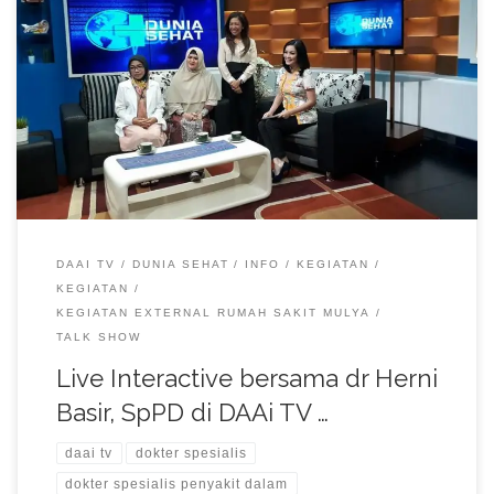
Live Interactive bersama dr Herni Basir, SpPD di DAAi TV pada
acara Dunia Sehat.
DAAI TV
DUNIA SEHAT
INFO
KEGIATAN
KEGIATAN
KEGIATAN EXTERNAL RUMAH SAKIT MULYA
TALK SHOW
Live Interactive bersama dr Herni
Basir, SpPD di DAAi TV …
daai tv
dokter spesialis
dokter spesialis penyakit dalam