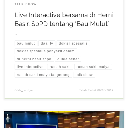
TALK SHOW
Live Interactive bersama dr Herni
Basir, SpPD tentang “Bau Mulut”
…
bau mulut
daai tv
dokter spesialis
dokter spesialis penyakit dalam
dr herni basir sppd
dunia sehat
live interactive
rumah sakit
rumah sakit mulya
rumah sakit mulya tangerang
talk show
Oleh␣
mulya
Telah Terbit
06/06/2017