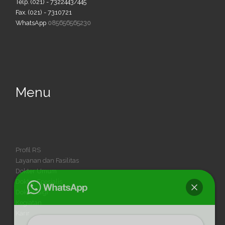
Telp. (021) - 7322443/445
Fax. (021) - 7310721
WhatsApp
085656565230
Menu
Profil RS
Layanan dan Fasilitas
Dokter Umum
Dokter Spesialis
Dokter Gigi
Kegiatan
Karir