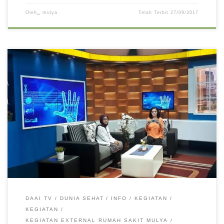
Oleh␣
mulya
Telah Terbit
27/09/2017
Live Interactive bersama dr Herni Basir, SpPD tentang “Bau
Mulut” di DAAi TV pada acara Dunia Sehat
DAAI TV
DUNIA SEHAT
INFO
KEGIATAN
KEGIATAN
KEGIATAN EXTERNAL RUMAH SAKIT MULYA