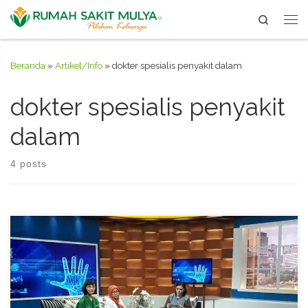
Search
Skip to content
Me
Beranda
»
Artikel/Info
»
dokter spesialis penyakit dalam
dokter spesialis penyakit
dalam
4 posts
Health talk tentang “Rabies” bersama dr. Herni Basir, SpPD di