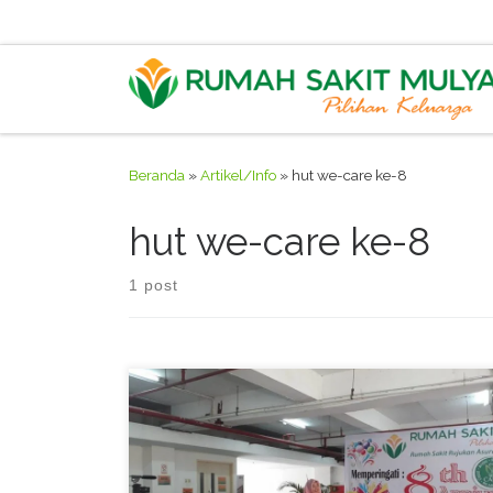
Skip to content
Beranda
»
Artikel/Info
»
hut we-care ke-8
hut we-care ke-8
1 post
Dalam rangka memeriahkan HUT Motto RS. Mulya,
yaitu “We-Care” yang ke 8, Panitia
menyelenggarakan acara “MULYA GOT TALENT”
yang diikuti oleh para karyawan perwakilan dari