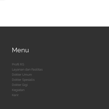
Menu
Profil RS
Layanan dan Fasilitas
Dokter Umum
Dokter Spesialis
Dokter Gigi
Kegiatan
Karir