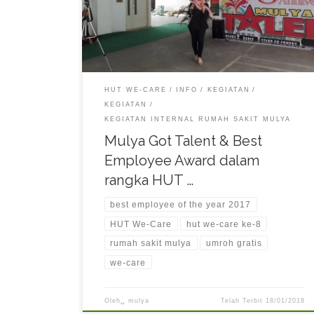
masing-masing Unit / Bagian. Disamping itu, pada
perayaan HUT We-Care kali ini, Rumah Sakit Mulya
mengadakan penilaian “BEST EMPLOYEE AWARD”
yang pemenang nya akan diberikan reward […]
HUT WE-CARE
INFO
KEGIATAN
KEGIATAN
KEGIATAN INTERNAL RUMAH SAKIT MULYA
Mulya Got Talent & Best
Employee Award dalam
rangka HUT …
best employee of the year 2017
HUT We-Care
hut we-care ke-8
rumah sakit mulya
umroh gratis
we-care
Oleh␣
mulya
Telah Terbit
18/01/2018