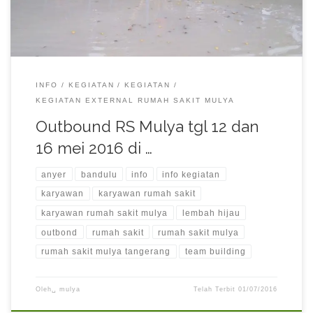
INFO
KEGIATAN
KEGIATAN
KEGIATAN EXTERNAL RUMAH SAKIT MULYA
Outbound RS Mulya tgl 12 dan
16 mei 2016 di …
anyer
bandulu
info
info kegiatan
karyawan
karyawan rumah sakit
karyawan rumah sakit mulya
lembah hijau
outbond
rumah sakit
rumah sakit mulya
rumah sakit mulya tangerang
team building
Oleh␣
mulya
Telah Terbit
01/07/2016