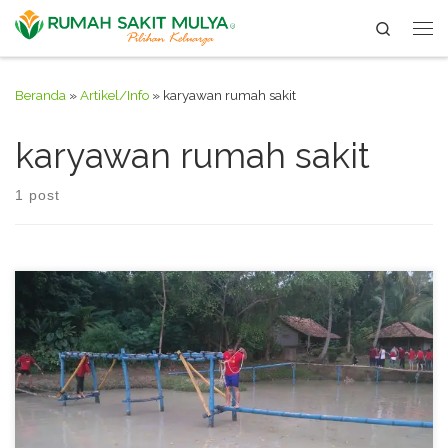
Search
Skip to content
Me
Beranda
»
Artikel/Info
»
karyawan rumah sakit
karyawan rumah sakit
1 post
Outbound RS Mulya tgl 12 dan 16 mei 2016 di lembah hijau
bandulu, Anyer