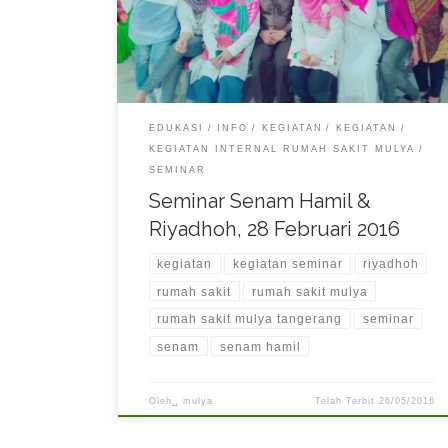
EDUKASI
INFO
KEGIATAN
KEGIATAN
KEGIATAN INTERNAL RUMAH SAKIT MULYA
SEMINAR
Seminar Senam Hamil &
Riyadhoh, 28 Februari 2016
kegiatan
kegiatan seminar
riyadhoh
rumah sakit
rumah sakit mulya
rumah sakit mulya tangerang
seminar
senam
senam hamil
Oleh␣
mulya
Telah Terbit
26/05/2016