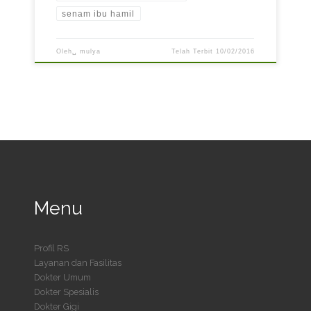
senam ibu hamil
Oleh␣
mulya
Telah Terbit
10/02/2016
Menu
Profil RS
Layanan dan Fasilitas
Dokter Umum
Dokter Spesialis
Dokter Gigi