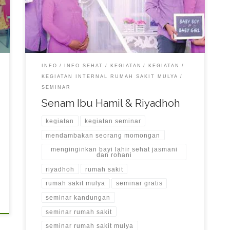
pada : Hari Minggu Tanggal 28 Februari 2016 Di Aula
Lt.4 Rumah Sakit Mulya Pukul 09.00 s/d 14.00 WIB
Pemateri : Ust. Hendy Irawan Arlia Shinta, […]
INFO
INFO SEHAT
KEGIATAN
KEGIATAN
KEGIATAN INTERNAL RUMAH SAKIT MULYA
SEMINAR
Senam Ibu Hamil & Riyadhoh
kegiatan
kegiatan seminar
mendambakan seorang momongan
menginginkan bayi lahir sehat jasmani
dan rohani
riyadhoh
rumah sakit
rumah sakit mulya
seminar gratis
seminar kandungan
seminar rumah sakit
seminar rumah sakit mulya