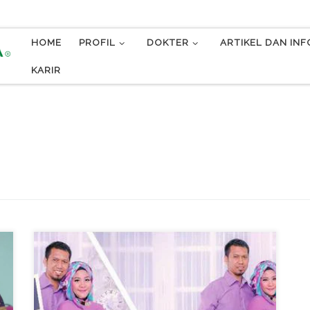
HOME
PROFIL
DOKTER
ARTIKEL DAN IN
KARIR
Mendambakan seorang momongan ???
Menginginkan bayi lahir sehat jasmani dan rohani
dengan bekal Al-Qur’an sejak dalam kandungan ???
Ikuti seminar GRATIS !!! yang akan diselenggarakan