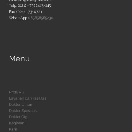
Telp. (021) - 7322443/445
Fax. (021) - 7310721
WhatsApp
085656565230
Menu
Profil RS
Layanan dan Fasilitas
Dokter Umum
Dokter Spesialis
Dokter Gigi
Kegiatan
Karir