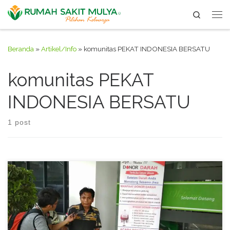
Search
Skip to content
Me
Beranda
»
Artikel/Info
»
komunitas PEKAT INDONESIA BERSATU
komunitas PEKAT
INDONESIA BERSATU
1 post
Kegiatan donor darah di RS. Mulya bersama Komunitas PEKAT
INDONESIA BERSATU DPK Pinang pada tanggal 9 Desember