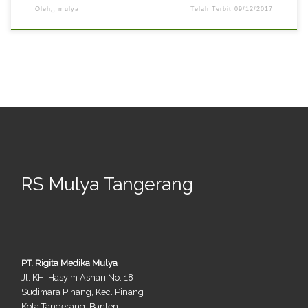
Oleh␣
mulya
Telah Terbit
09/12/2017
RS Mulya Tangerang
PT. Rigita Medika Mulya
Jl. KH. Hasyim Ashari No. 18
Sudimara Pinang, Kec. Pinang
Kota Tangerang, Banten