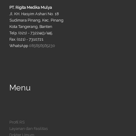
PT. Rigita Medika Mulya
Jl. KH. Hasyim Ashari No. 18
Sudimara Pinang, Kec. Pinang
Kota Tangerang, Banten
Telp. (021) - 7322443/445
Fax. (021) - 7310721
WhatsApp
085656565230
Menu
Profil RS
Layanan dan Fasilitas
Dokter Umum