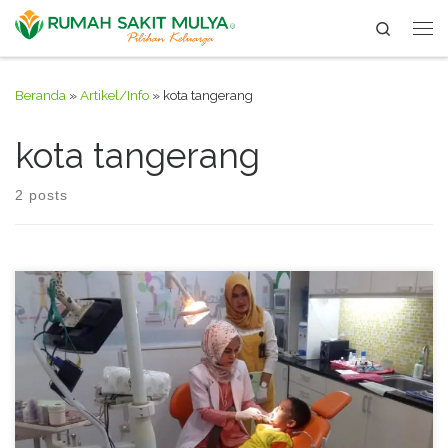
Search
Skip to content
Me
Beranda
»
Artikel/Info
»
kota tangerang
kota tangerang
2 posts