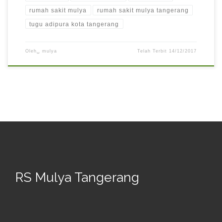
rumah sakit mulya
rumah sakit mulya tangerang
tugu adipura kota tangerang
Oleh␣
mulya
Telah Terbit
14/12/2017
RS Mulya Tangerang