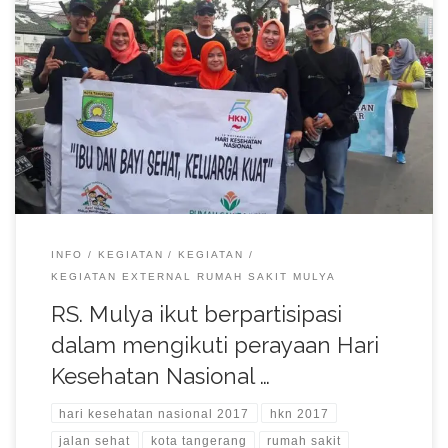
RS. Mulya ikut berpartisipasi dalam mengikuti perayaan Hari
Kesehatan Nasional 2017 dengan mengikuti kegiatan Jalan
Sehat bersama Walikota Tangerang, di Tugu Adipura Tangerang.
INFO
KEGIATAN
KEGIATAN
KEGIATAN EXTERNAL RUMAH SAKIT MULYA
RS. Mulya ikut berpartisipasi
dalam mengikuti perayaan Hari
Kesehatan Nasional …
hari kesehatan nasional 2017
hkn 2017
jalan sehat
kota tangerang
rumah sakit