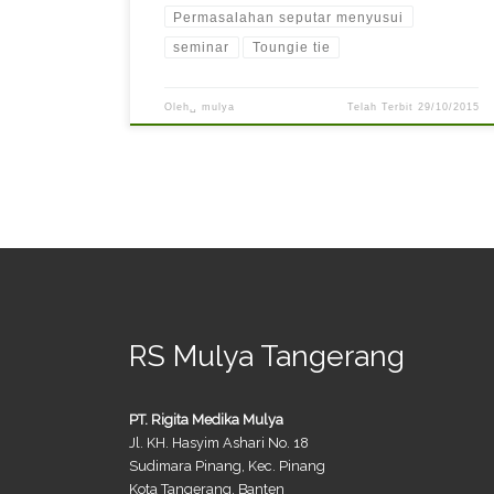
Permasalahan seputar menyusui
seminar
Toungie tie
Oleh␣
mulya
Telah Terbit
29/10/2015
RS Mulya Tangerang
PT. Rigita Medika Mulya
Jl. KH. Hasyim Ashari No. 18
Sudimara Pinang, Kec. Pinang
Kota Tangerang, Banten