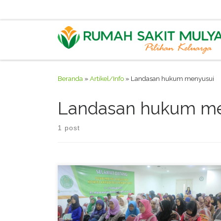
Skip to content
Beranda
»
Artikel/Info
»
Landasan hukum menyusui
Landasan hukum me
1 post
Pada hari Sabtu, tanggal 10 Oktober 2015 yang lalu,
Rumah Sakit Mulya mengadakan Seminar ASI
Eksklusif bertajuk “BINTANG ASIK” yang merupakan
singkatan dari Bincang Santai tentang ASI Eksklusif.