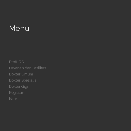
Menu
Profil RS
Layanan dan Fasilitas
Dokter Umum
Dokter Spesialis
Dokter Gigi
Kegiatan
Karir