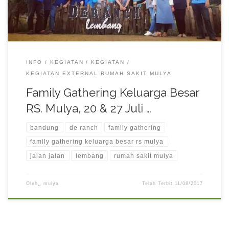
INFO
KEGIATAN
KEGIATAN
KEGIATAN EXTERNAL RUMAH SAKIT MULYA
Family Gathering Keluarga Besar
RS. Mulya, 20 & 27 Juli …
bandung
de ranch
family gathering
family gathering keluarga besar rs mulya
jalan jalan
lembang
rumah sakit mulya
Oleh␣
mulya
Telah Terbit
11/08/2017