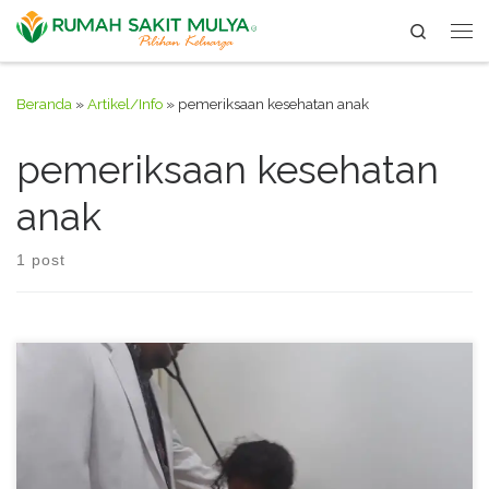
Search
Skip to content
Me
Beranda
»
Artikel/Info
»
pemeriksaan kesehatan anak
pemeriksaan kesehatan
anak
1 post
Pemeriksaan Kesehatan TK Cikal Cendekia di RS. Mulya pada