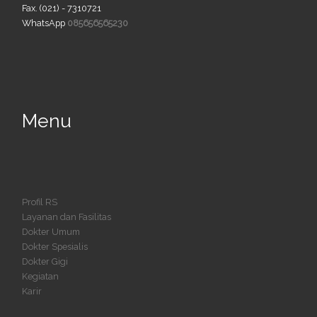
Fax. (021) - 7310721
WhatsApp
085656565230
Menu
Profil RS
Layanan dan Fasilitas
Dokter Umum
Dokter Spesialis
Dokter Gigi
Kegiatan
Karir