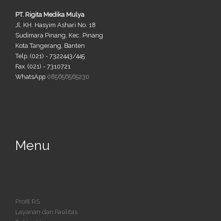
PT. Rigita Medika Mulya
Jl. KH. Hasyim Ashari No. 18
Sudimara Pinang, Kec. Pinang
Kota Tangerang, Banten
Telp. (021) - 7322443/445
Fax. (021) - 7310721
WhatsApp
085656565230
Menu
Profil RS
Layanan dan Fasilitas