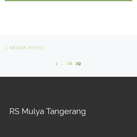
Posts navigation
Newer posts
NEWER POSTS
1
…
18
19
RS Mulya Tangerang