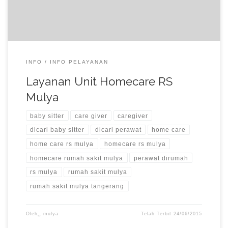
yang telah berpengalaman agar Anda dan Keluarga anda […]
INFO
INFO PELAYANAN
Layanan Unit Homecare RS
Mulya
baby sitter
care giver
caregiver
dicari baby sitter
dicari perawat
home care
home care rs mulya
homecare rs mulya
homecare rumah sakit mulya
perawat dirumah
rs mulya
rumah sakit mulya
rumah sakit mulya tangerang
Oleh␣
mulya
Telah Terbit
24/06/2015