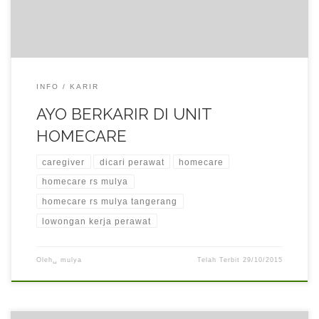
diperlukan […]
INFO
KARIR
AYO BERKARIR DI UNIT
HOMECARE
caregiver
dicari perawat
homecare
homecare rs mulya
homecare rs mulya tangerang
lowongan kerja perawat
Oleh␣
mulya
Telah Terbit
29/10/2015