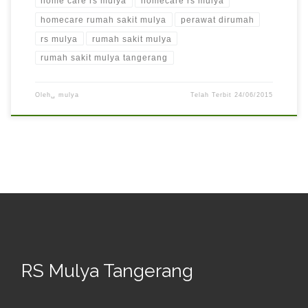
home care rs mulya
homecare rs mulya
homecare rumah sakit mulya
perawat dirumah
rs mulya
rumah sakit mulya
rumah sakit mulya tangerang
Oleh␣
mulya
Telah Terbit
24/06/2015
RS Mulya Tangerang