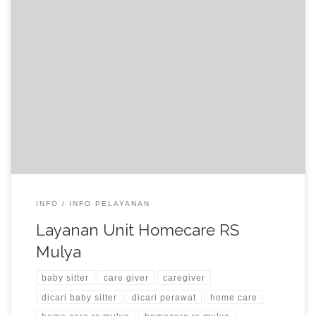
Kabar Gembira untuk Anda yang sedang membutuhkan jasa
layanan perawatan medis di Rumah untuk bayi, Lansia dan
orang sakit. Kami Unit Homecare Rumah Sakit Mulya siap
memberikan pelayanan Homecare dengan didukung oleh team
Dokter, tenaga medis, care giver dan tenaga kesehatan lainnya
yang telah berpengalaman agar Anda dan Keluarga anda […]
INFO
INFO PELAYANAN
Layanan Unit Homecare RS
Mulya
baby sitter
care giver
caregiver
dicari baby sitter
dicari perawat
home care