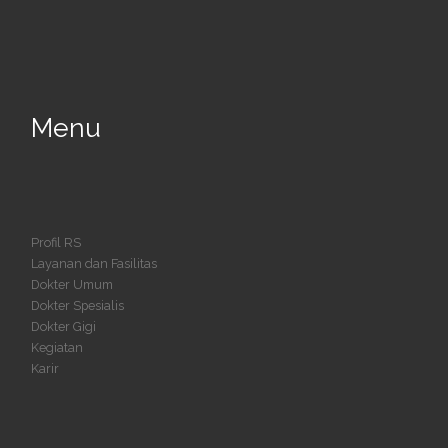
Menu
Profil RS
Layanan dan Fasilitas
Dokter Umum
Dokter Spesialis
Dokter Gigi
Kegiatan
Karir
Hubungi kami via WhatsApp. Tim
Customer Care RS Mulya siap membantu