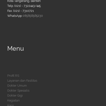
Kota Tangerang, Banten
Telp. (021) - 7322443/445
Fax. (021) - 7310721
WhatsApp
085656565230
Menu
Profil RS
Layanan dan Fasilitas
Dokter Umum
Dokter Spesialis
Dokter Gigi
Kegiatan
Karir