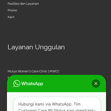
Fasilitas dan Layanan
Promo
Karir
Layanan Unggulan
Mulya Women's Care Clinic | MWCC
Mulya ST Wasir Center | MSTWC
Mulya Urology Center | MUC
Mulya THT Center | MTHTC
Klinik Tumbuh Kembang
Hubungi kami via WhatsApp. Tim
Medical Check Up
Customer Care RS Mulya siap membantu