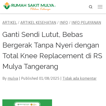
Search
Skip to content
Me
ARTIKEL
/
ARTIKEL KESEHATAN
/
INFO
/
INFO PELAYANAN
Ganti Sendi Lutut, Bebas
Bergerak Tanpa Nyeri dengan
Total Knee Replacement di RS
Mulya Tangerang
By
mulya
| Published
01/08/2025
|
Tidak ada komentar