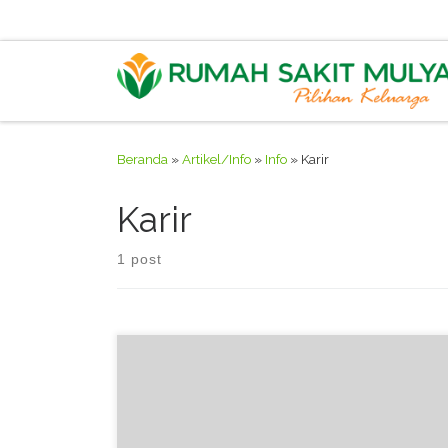
Skip to content
Beranda
»
Artikel/Info
»
Info
»
Karir
Karir
1 post
LULUS DAN BEKERJA DI DUNIA KESEHATAN Latar
belakang : Banyaknya jumlah penduduk di Indonesia
yang sakit tidak sebanding dengan jumlah Rumah
sakit dan layanan rawat inap yang ada. Pasien yang