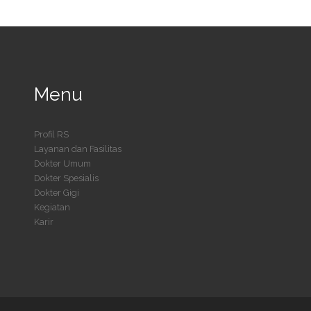
Menu
Profil RS
Layanan dan Fasilitas
Dokter Umum
Dokter Spesialis
Dokter Gigi
Kegiatan
Karir