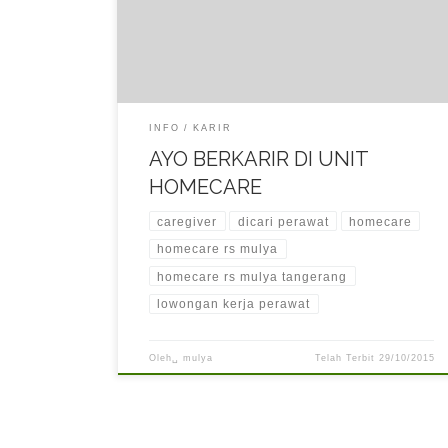
sakit perlu memperoleh penanganan yang baik, cepa
dan profesional untuk mempercepat proses
pemulihan atau penyembuhan pasien dirumah.
Karena itu diperlukan […]
INFO
KARIR
AYO BERKARIR DI UNIT
HOMECARE
caregiver
dicari perawat
homecare
homecare rs mulya
homecare rs mulya tangerang
lowongan kerja perawat
Oleh␣
mulya
Telah Terbit
29/10/2015