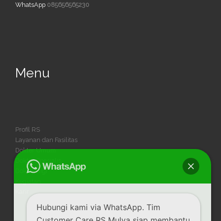
WhatsApp
085656565230
Menu
Profil RS
Layanan dan Fasilitas
Dokter Umum
Dokter Spesialis
Dokter Gigi
Kegiatan
Karir
Hubungi kami via WhatsApp. Tim
Customer Care RS Mulya siap membantu