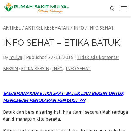
Search
Skip to content
Me
ARTIKEL
/
ARTIKEL KESEHATAN
/
INFO
/
INFO SEHAT
INFO SEHAT – ETIKA BATUK
By
mulya
| Published
27/11/2015
|
Tidak ada komentar
BERSIN
·
ETIKA BERSIN
·
INFO
·
INFO SEHAT
BAGAIMANAKAH ETIKA SAAT BATUK DAN BERSIN UNTUK
MENCEGAH PENULARAN PENYAKIT ???
Batuk dan bersin sering kali kita alami secara tidak terduga
dan dimanapun kita berada.
Batuk dan bersin merupakan salah satu cara yang baik dan