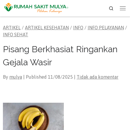
Search
Skip to content
Me
ARTIKEL
/
ARTIKEL KESEHATAN
/
INFO
/
INFO PELAYANAN
/
INFO SEHAT
Pisang Berkhasiat Ringankan
Gejala Wasir
By
mulya
| Published
11/08/2025
|
Tidak ada komentar