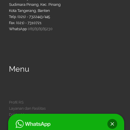
Sudimara Pinang, Kec. Pinang
Kota Tangerang, Banten
Telp. (021) - 7322443/445
Fax. (021) - 7310721
WhatsApp
085656565230
Menu
Profil RS
Layanan dan Fasilitas
Dokter Umum
Dokter Spesialis
Dokter Gigi