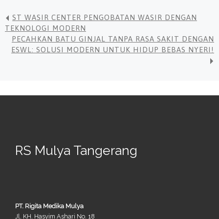
ST WASIR CENTER PENGOBATAN WASIR DENGAN
TEKNOLOGI MODERN
PECAHKAN BATU GINJAL TANPA RASA SAKIT DENGAN
ESWL: SOLUSI MODERN UNTUK HIDUP BEBAS NYERI!
RS Mulya Tangerang
PT. Rigita Medika Mulya
Jl. KH. Hasyim Ashari No. 18