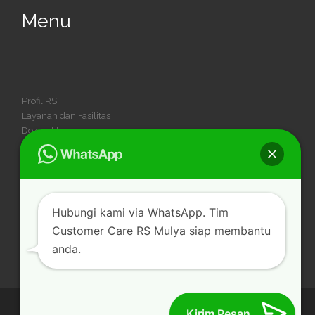
Menu
Profil RS
Layanan dan Fasilitas
Dokter Umum
Dokter Spesialis
Dokter Gigi
Kegiatan
Karir
Hubungi kami via WhatsApp. Tim
Customer Care RS Mulya siap membantu
anda.
© 2026
Rumah Sakit Mulya
– All rights reserved
Kirim Pesan