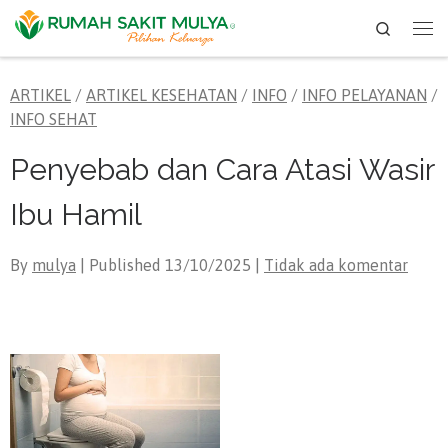
Search
Skip to content
Me
ARTIKEL
/
ARTIKEL KESEHATAN
/
INFO
/
INFO PELAYANAN
/
INFO SEHAT
Penyebab dan Cara Atasi Wasir
Ibu Hamil
By
mulya
| Published
13/10/2025
|
Tidak ada komentar