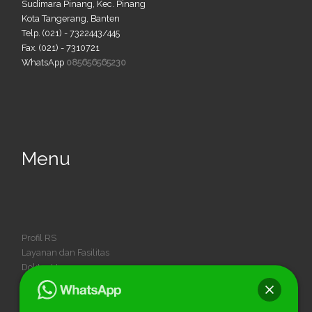
Sudimara Pinang, Kec. Pinang
Kota Tangerang, Banten
Telp. (021) - 7322443/445
Fax. (021) - 7310721
WhatsApp
085656565230
Menu
Profil RS
Layanan dan Fasilitas
Dokter Umum
Dokter Spesialis
Dokter Gigi
Kegiatan