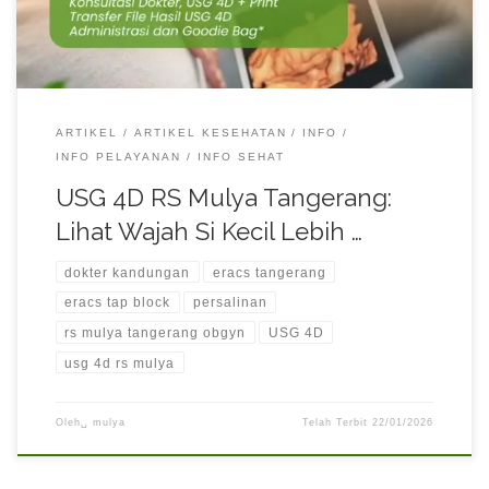
Tangerang […]
ARTIKEL
ARTIKEL KESEHATAN
INFO
INFO PELAYANAN
INFO SEHAT
USG 4D RS Mulya Tangerang:
Lihat Wajah Si Kecil Lebih …
dokter kandungan
eracs tangerang
eracs tap block
persalinan
rs mulya tangerang obgyn
USG 4D
usg 4d rs mulya
Oleh␣
mulya
Telah Terbit
22/01/2026