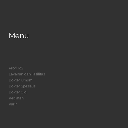
Menu
Profil RS
Layanan dan Fasilitas
Dokter Umum
Dokter Spesialis
Dokter Gigi
Kegiatan
Karir