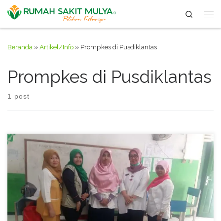
Search
Skip to content
Me
Beranda
»
Artikel/Info
»
Prompkes di Pusdiklantas
Prompkes di Pusdiklantas
1 post