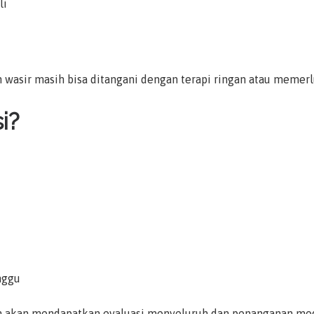
li
asir masih bisa ditangani dengan terapi ringan atau memerlu
i?
nggu
en akan mendapatkan evaluasi menyeluruh dan penanganan mode