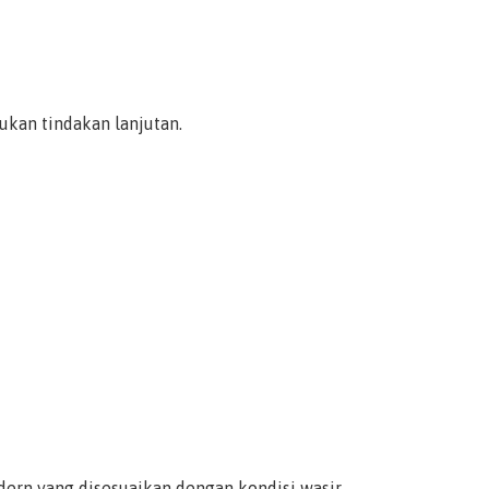
kan tindakan lanjutan.
rn yang disesuaikan dengan kondisi wasir,