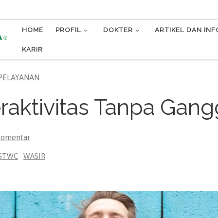
HOME
PROFIL
DOKTER
ARTIKEL DAN IN
KARIR
 PELAYANAN
eraktivitas Tanpa Gan
komentar
STWC
·
WASIR