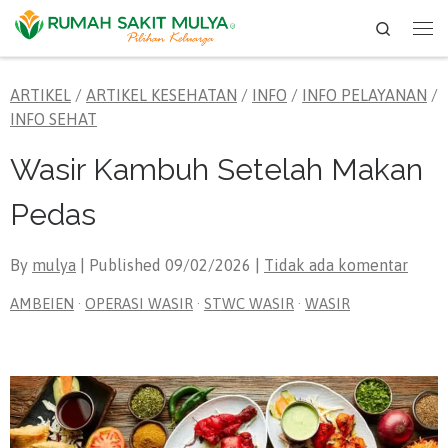
Search
Skip to content
Me
ARTIKEL
/
ARTIKEL KESEHATAN
/
INFO
/
INFO PELAYANAN
/
INFO SEHAT
Wasir Kambuh Setelah Makan
Pedas
By
mulya
| Published
09/02/2026
|
Tidak ada komentar
AMBEIEN
·
OPERASI WASIR
·
STWC WASIR
·
WASIR