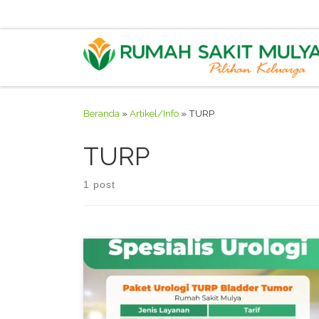
Skip to content
Beranda
»
Artikel/Info
»
TURP
TURP
1 post
Pengertian Dokter Spesialis Urologi Dokter spesialis
urologi adalah dokter dengan kemampuan khusus
dalam mendiagnosis dan mengobati penyakit pada
sistem saluran kemih. Sistem ini menjaga tubuh tetap