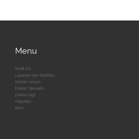
Menu
Profil RS
Layanan dan Fasilitas
Dokter Umum
Dokter Spesialis
Dokter Gigi
Kegiatan
Karir