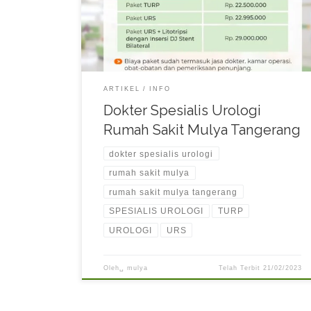
bersih dengan menyaring limbah dan racun dan
mengeluarkannya dari tubuh. Saluran kemih
meliputi kandung kemih, ginjal, ureter, dan uretra.
Tindakan Medis yang Dapat Dilakukan […]
ARTIKEL
INFO
Dokter Spesialis Urologi
Rumah Sakit Mulya Tangerang
dokter spesialis urologi
rumah sakit mulya
rumah sakit mulya tangerang
SPESIALIS UROLOGI
TURP
UROLOGI
URS
Oleh␣
mulya
Telah Terbit
21/02/2023